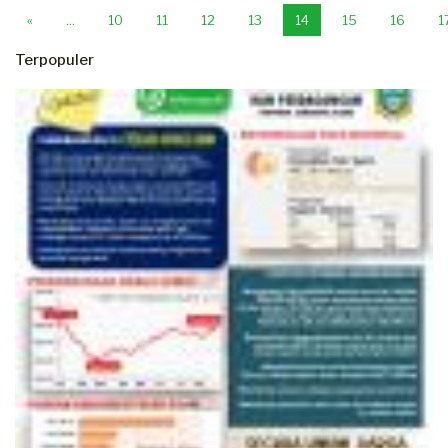
Previous
«
...
10
11
12
13
14
15
16
1
Terpopuler