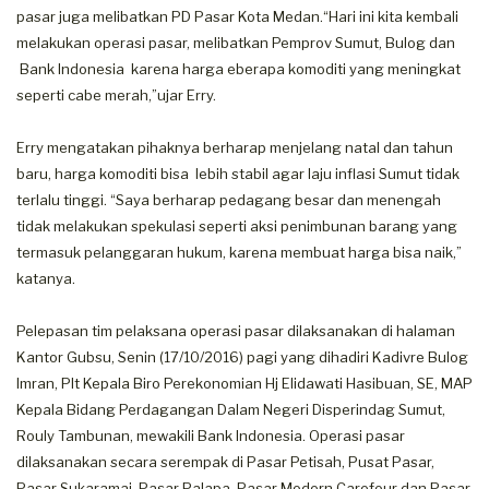
pasar juga melibatkan PD Pasar Kota Medan.“Hari ini kita kembali
melakukan operasi pasar, melibatkan Pemprov Sumut, Bulog dan
Bank Indonesia karena harga eberapa komoditi yang meningkat
seperti cabe merah,”ujar Erry.
Erry mengatakan pihaknya berharap menjelang natal dan tahun
baru, harga komoditi bisa lebih stabil agar laju inflasi Sumut tidak
terlalu tinggi. “Saya berharap pedagang besar dan menengah
tidak melakukan spekulasi seperti aksi penimbunan barang yang
termasuk pelanggaran hukum, karena membuat harga bisa naik,”
katanya.
Pelepasan tim pelaksana operasi pasar dilaksanakan di halaman
Kantor Gubsu, Senin (17/10/2016) pagi yang dihadiri Kadivre Bulog
Imran, Plt Kepala Biro Perekonomian Hj Elidawati Hasibuan, SE, MAP
Kepala Bidang Perdagangan Dalam Negeri Disperindag Sumut,
Rouly Tambunan, mewakili Bank Indonesia. Operasi pasar
dilaksanakan secara serempak di Pasar Petisah, Pusat Pasar,
Pasar Sukaramai, Pasar Palapa, Pasar Modern Carefour dan Pasar