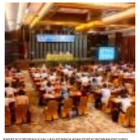
RAPAT KOORDINASI EVALUASI PENINGKATAN PEREKONOMIAN PROVINSI