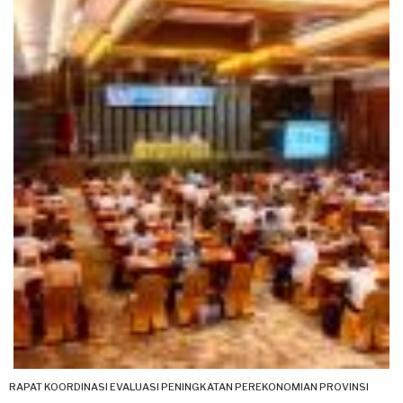
RAPAT KOORDINASI EVALUASI PENINGKATAN PEREKONOMIAN PROVINSI