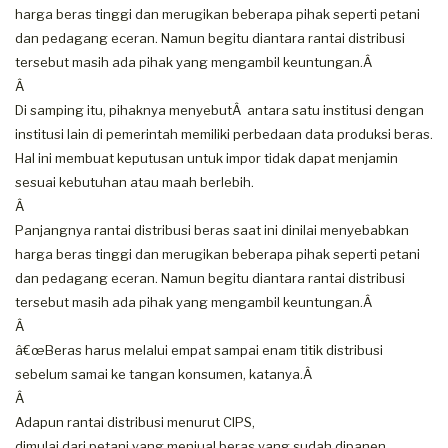
harga beras tinggi dan merugikan beberapa pihak seperti petani
dan pedagang eceran. Namun begitu diantara rantai distribusi
tersebut masih ada pihak yang mengambil keuntungan.Â
Â
Di samping itu, pihaknya menyebutÂ antara satu institusi dengan
institusi lain di pemerintah memiliki perbedaan data produksi beras.
Hal ini membuat keputusan untuk impor tidak dapat menjamin
sesuai kebutuhan atau maah berlebih.
Â
Panjangnya rantai distribusi beras saat ini dinilai menyebabkan
harga beras tinggi dan merugikan beberapa pihak seperti petani
dan pedagang eceran. Namun begitu diantara rantai distribusi
tersebut masih ada pihak yang mengambil keuntungan.Â
Â
â€œBeras harus melalui empat sampai enam titik distribusi
sebelum samai ke tangan konsumen, katanya.Â
Â
Adapun rantai distribusi menurut CIPS,
dimulai dari petani yang menjual beras yang sudah dipanen