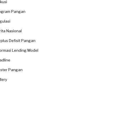
kusi
ogram Pangan
gulasi
ita Nasional
rplus Defisit Pangan
formasi Lending Model
adline
aster Pangan
lery