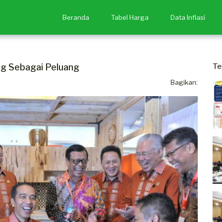
Beranda
Tabel Harga
Data Inflasi
ng Sebagai Peluang
Te
Bagikan: