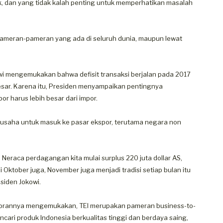
, dan yang tidak kalah penting untuk memperhatikan masalah
e pameran-pameran yang ada di seluruh dunia, maupun lewat
i mengemukakan bahwa defisit transaksi berjalan pada 2017
besar. Karena itu, Presiden menyampaikan pentingnya
 harus lebih besar dari impor.
 usaha untuk masuk ke pasar ekspor, terutama negara non
g. Neraca perdagangan kita mulai surplus 220 juta dollar AS,
i Oktober juga, November juga menjadi tradisi setiap bulan itu
siden Jokowi.
porannya mengemukakan, TEI merupakan pameran business-to-
ncari produk Indonesia berkualitas tinggi dan berdaya saing,