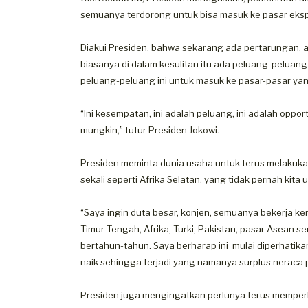
semuanya terdorong untuk bisa masuk ke pasar eksp
Diakui Presiden, bahwa sekarang ada pertarungan, 
biasanya di dalam kesulitan itu ada peluang-pelua
peluang-peluang ini untuk masuk ke pasar-pasar yan
“Ini kesempatan, ini adalah peluang, ini adalah oppo
mungkin,” tutur Presiden Jokowi.
Presiden meminta dunia usaha untuk terus melakukan
sekali seperti Afrika Selatan, yang tidak pernah kita u
“Saya ingin duta besar, konjen, semuanya bekerja kera
Timur Tengah, Afrika, Turki, Pakistan, pasar Asean se
bertahun-tahun. Saya berharap ini mulai diperhatikan
naik sehingga terjadi yang namanya surplus neraca
Presiden juga mengingatkan perlunya terus memperb