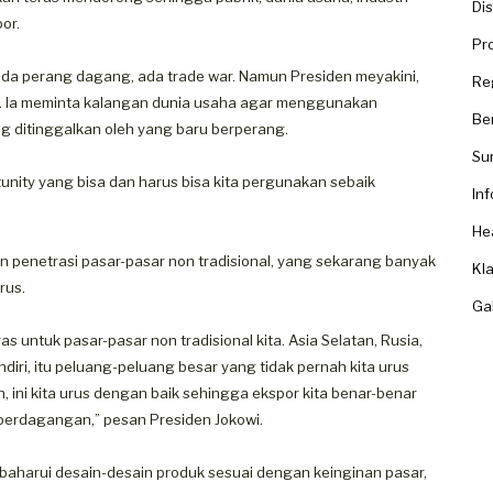
Dis
or.
Pr
ada perang dagang, ada trade war. Namun Presiden meyakini,
Re
ng. Ia meminta kalangan dunia usaha agar menggunakan
Ber
g ditinggalkan oleh yang baru berperang.
Su
rtunity yang bisa dan harus bisa kita pergunakan sebaik
In
He
 penetrasi pasar-pasar non tradisional, yang sekarang banyak
Kl
rus.
Gal
s untuk pasar-pasar non tradisional kita. Asia Selatan, Rusia,
ndiri, itu peluang-peluang besar yang tidak pernah kita urus
, ini kita urus dengan baik sehingga ekspor kita benar-benar
 perdagangan,” pesan Presiden Jokowi.
aharui desain-desain produk sesuai dengan keinginan pasar,