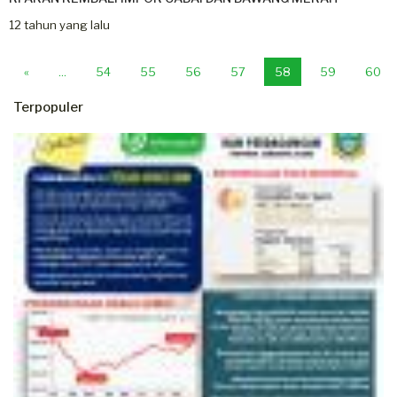
12 tahun yang lalu
Previous
«
...
54
55
56
57
58
59
60
Terpopuler